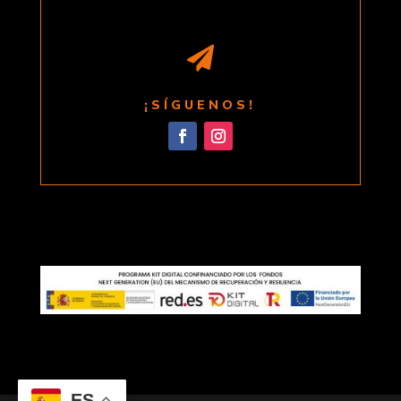

¡SÍGUENOS!
ES